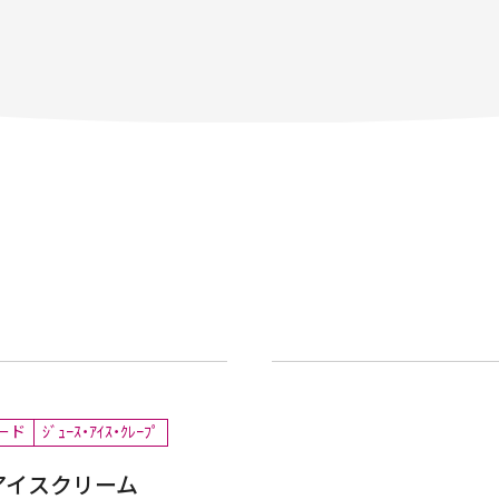
ード
ｼﾞｭｰｽ・ｱｲｽ・ｸﾚｰﾌﾟ
アイスクリーム