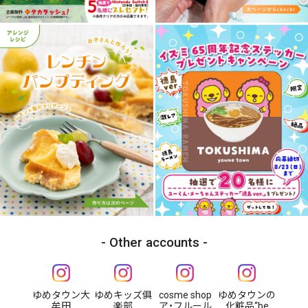
Other accounts
ゆめタウン大
ゆめキッズ俱
cosme shop
ゆめタウンの
牟田
楽部
ア・フルール
化粧品“be