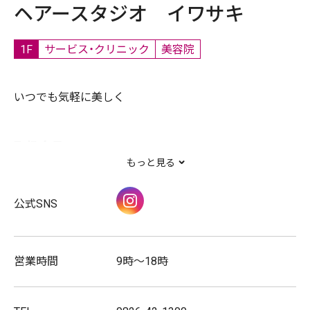
ヘアースタジオ イワサキ
1F
サービス・クリニック
美容院
いつでも気軽に美しく
取扱商品
もっと見る
美容
Instagram
公式SNS
キッズアイテム取扱店
営業時間
9時～18時
サービス
美容