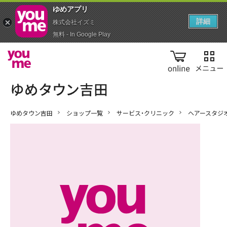
ゆめアプ‪リ‬
詳細
株式会社イズミ
無料 - In Google Play
online
ゆめタウン吉田
ショップ一覧
サービス・クリニック
ヘアースタジ