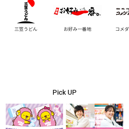
三笠うどん
お好み一番地
コメ
Pick UP