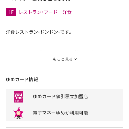
1F
レストラン・フード
洋食
洋食レストラン-ドンドン-です。
鉄板で食べる王様ミートソースと鉄板ナポリタンがオス
もっと見る
スメ！
ゆめカード情報
季節ごとに変わる付け合わせの焼き野菜もお楽しみくだ
さい。
ゆめカード
値引積立
加盟店
ドリンクバーもございますので、ごゆっくりお過ごしいた
電子マネー
ゆめか
利用可能
だけます。