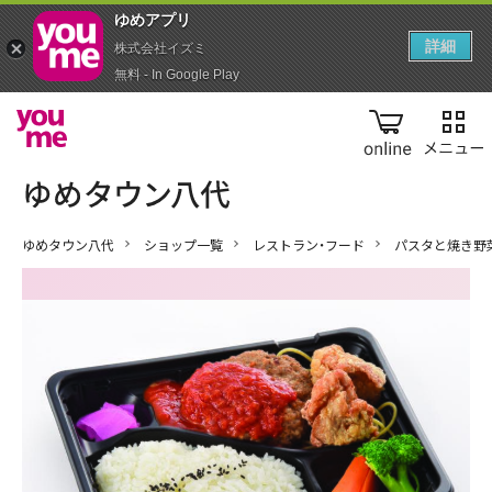
ゆめアプ‪リ‬
詳細
株式会社イズミ
無料 - In Google Play
online
ゆめタウン八代
ショップ一覧
レストラン・フード
パスタと焼き野菜D