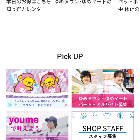
本日のお得はこちら! ゆめタウン・ゆめマートの
ペットボ
知っ得カレンダー
中 休止
Pick UP