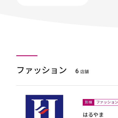
ファッション
6
店舗
別棟
ファッショ
はるやま